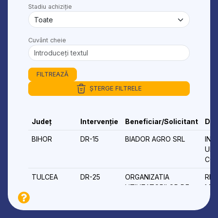
Stadiu achiziție
Cuvânt cheie
FILTREAZĂ
ȘTERGE FILTRELE
Județ
Intervenție
Beneficiar/Solicitant
Den
BIHOR
DR-15
BIADOR AGRO SRL
INF
UNI
CON
TULCEA
DR-25
ORGANIZATIA
REA
UTILIZATORILOR DE
MOD
APA PENTRU IRIGATII
PLO
COMBRA
AME
IRIG