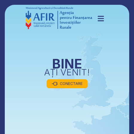
BINE
AȚI VENIT!
CONECTARE