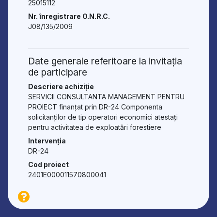
25015112
Nr. înregistrare O.N.R.C.
J08/135/2009
Date generale referitoare la invitația
de participare
Descriere achiziție
SERVICII CONSULTANTA MANAGEMENT PENTRU
PROIECT finanțat prin DR-24 Componenta
solicitanților de tip operatori economici atestați
pentru activitatea de exploatări forestiere
Intervenția
DR-24
Cod proiect
2401E000011570800041
Termenul limită de depunere al ofertelor
15.12.2025 10:00
Data deschiderii ofertelor