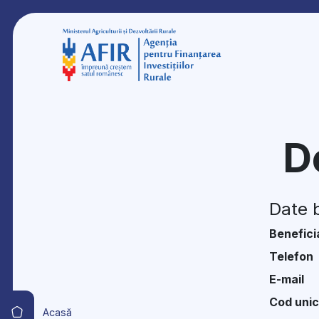
De
Date b
Benefici
Telefon
E-mail
Cod unic
Acasă