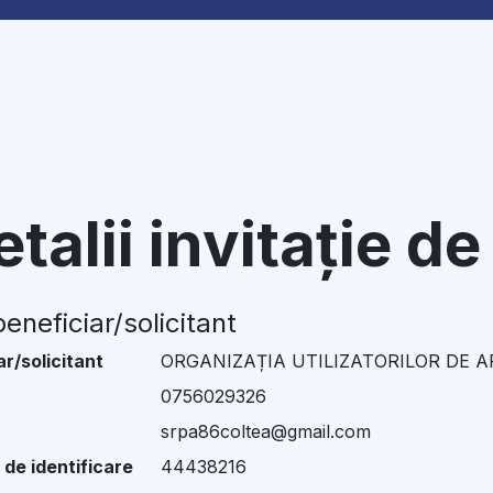
talii invitație d
eneficiar/solicitant
ar/solicitant
ORGANIZAȚIA UTILIZATORILOR DE AP
0756029326
srpa86coltea@gmail.com
 de identificare
44438216