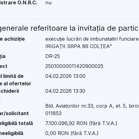
istrare O.N.R.C.
nu
enerale referitoare la invitația de parti
e achiziție
execuție lucrări de imbunatatiri func
IRIGAȚII SRPA 86 COLȚEA"
ția
DR-25
ect
25010000011420900025
 limită de
04.02.2026 13:00
 al ofertelor
chiderii
04.02.2026 13:30
r
Bld. Aviatorilor nr.33, corp A, et. 5, bi
r/solicitant
011853
ligibilă totală
7.100.096,92 RON
(fără T.V.A.)
eeligibilă
0,00 RON
(fără T.V.A.)