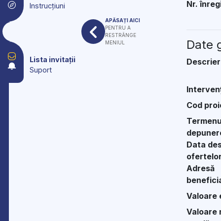
Nr. înreg
Instrucțiuni
APĂSAȚI AICI
PENTRU A
RESTRÂNGE
Date g
MENIUL
Lista invitații
Descrier
Suport
Interven
Cod proi
Termenul
depunere
Data des
ofertelo
Adresă
beneficia
Valoare e
Valoare n